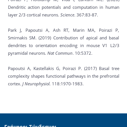
Dendritic action potentials and computation in human
layer 2/3 cortical neurons.
Science
. 367:83-87.
Park J, Papoutsi A, Ash RT, Marin MA, Poirazi P,
Smirnakis SM. (2019) Contribution of apical and basal
dendrites to orientation encoding in mouse V1 L2/3
pyramidal neurons.
Nat Commun
. 10:5372.
Papoutsi A, Kastellakis G, Poirazi P. (2017) Basal tree
complexity shapes functional pathways in the prefrontal
cortex.
J Neurophysiol.
118:1970-1983.
Γρήγοροι Σύνδεσμοι