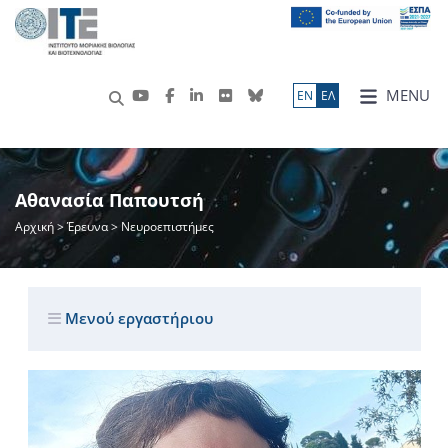
MENU
ΕN
ΕΛ
Αθανασία Παπουτσή
Αρχική
>
Έρευνα
> Νευροεπιστήμες
Μενού εργαστήριου