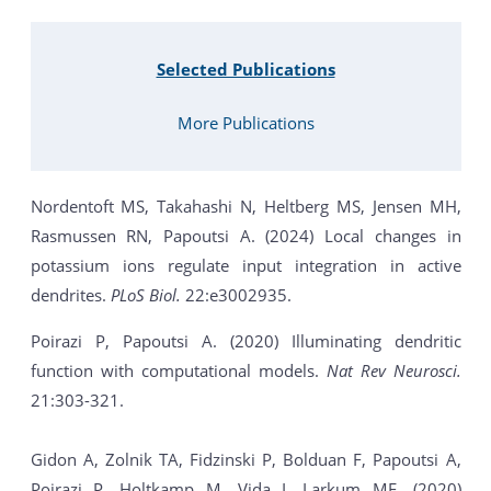
Selected Publications
More Publications
Nordentoft MS, Takahashi N, Heltberg MS, Jensen MH,
Rasmussen RN, Papoutsi A. (2024) Local changes in
potassium ions regulate input integration in active
dendrites.
PLoS Biol.
22:e3002935.
Poirazi P, Papoutsi A. (2020) Illuminating dendritic
function with computational models.
Nat Rev Neurosci.
21:303-321.
Gidon A, Zolnik TA, Fidzinski P, Bolduan F, Papoutsi A,
Poirazi P, Holtkamp M, Vida I, Larkum ME. (2020)