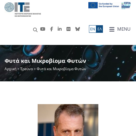
MENU
ΕN
ΕΛ
Φυτά και Μικροβίομα Φυτών
Αρχική
>
Έρευνα
> Φυτά και Μικροβίομα Φυτών