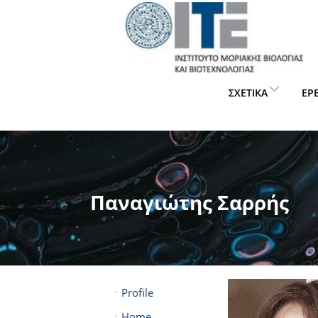
ΣΧΕΤΙΚΆ
ΈΡ
Παναγιώτης Σαρρής
Profile
Home