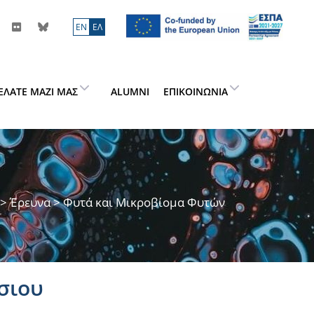
ΕN
ΕΛ
ΕΛΆΤΕ ΜΑΖΊ ΜΑΣ
ALUMNI
ΕΠΙΚΟΙΝΩΝΊΑ
>
Έρευνα
> Φυτά και Μικροβίομα Φυτών
σιου