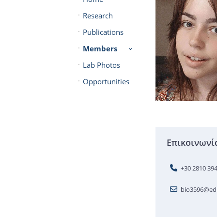
Research
Publications
Members
Lab Photos
Opportunities
Επικοινωνί
+30 2810 39
bio3596@edu