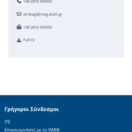
+30 2810 394543
evrikagi@mbg.duth.gr
+30 2810 394530
Full CV
Γρήγοροι Σύνδεσμοι
ΙΤΕ
Επικοινωνήστε με το ΙΜΒΒ