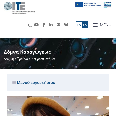
MENU
ΕN
ΕΛ
Δόμνα Καραγωγέως
Αρχική
>
Έρευνα
> Νευροεπιστήμες
Μενού εργαστήριου