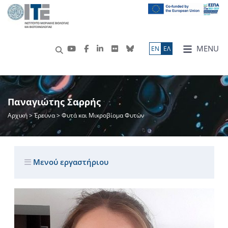
MENU
ΕN
ΕΛ
Παναγιώτης Σαρρής
Αρχική
>
Έρευνα
> Φυτά και Μικροβίομα Φυτών
Μενού εργαστήριου