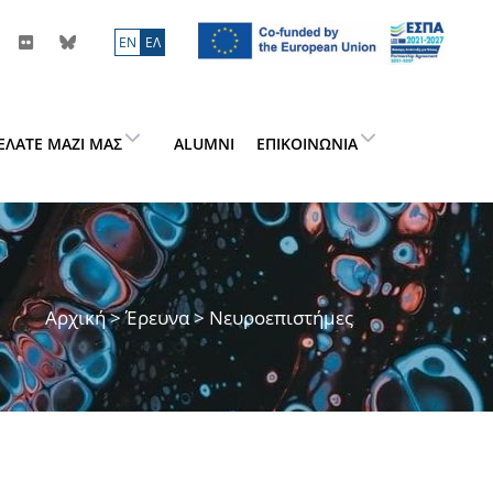
ΕN
ΕΛ
ΕΛΆΤΕ ΜΑΖΊ ΜΑΣ
ALUMNI
ΕΠΙΚΟΙΝΩΝΊΑ
Αρχική
>
Έρευνα
> Νευροεπιστήμες