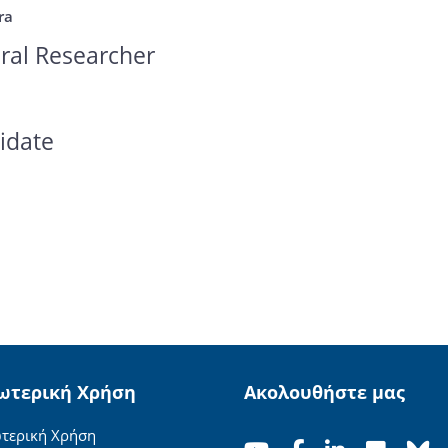
ra
ral Researcher
idate
ωτερική Χρήση
Ακολουθήστε μας
τερική Χρήση