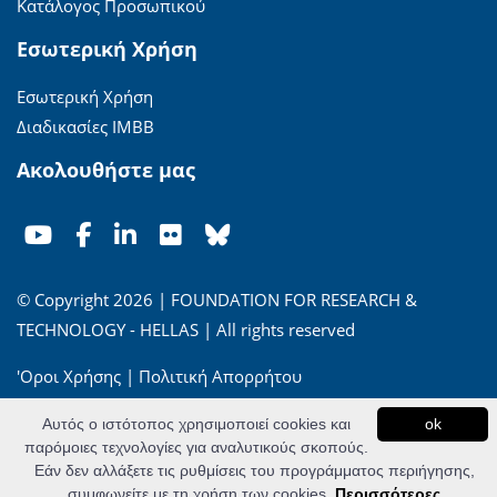
Κατάλογος Προσωπικού
Εσωτερική Χρήση
Εσωτερική Χρήση
Διαδικασίες ΙΜΒΒ
Ακολουθήστε μας
© Copyright 2026 | FOUNDATION FOR RESEARCH &
TECHNOLOGY - HELLAS | All rights reserved
'Οροι Χρήσης
|
Πολιτική Απορρήτου
Αυτός ο ιστότοπος χρησιμοποιεί cookies και
ok
Powered by
Apogee Information Systems
παρόμοιες τεχνολογίες για αναλυτικούς σκοπούς.
Εάν δεν αλλάξετε τις ρυθμίσεις του προγράμματος περιήγησης,
συμφωνείτε με τη χρήση των cookies.
Περισσότερες