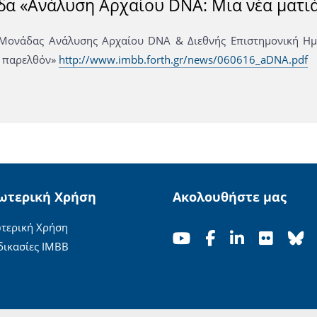
δα «Ανάλυση Αρχαίου DNA: Μια νέα ματι
 Μονάδας Ανάλυσης Αρχαίου DNA & Διεθνής Επιστημονική Ημ
ο παρελθόν»
http://www.imbb.forth.gr/news/060616_aDNA.pdf
ωτερική Χρήση
Ακολουθήστε μας
τερική Χρήση
δικασίες ΙΜΒΒ