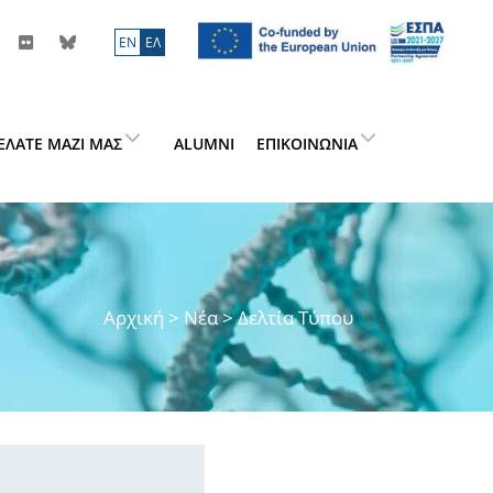
ΕN
ΕΛ
ΕΛΆΤΕ ΜΑΖΊ ΜΑΣ
ALUMNI
ΕΠΙΚΟΙΝΩΝΊΑ
Αρχική
>
Νέα
> Δελτία Τύπου