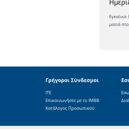
Ημερί
Εγκαίνια
ματιά στ
Γρήγοροι Σύνδεσμοι
Εσ
ΙΤΕ
Εσω
Επικοινωνήστε με το ΙΜΒΒ
Δια
Κατάλογος Προσωπικού