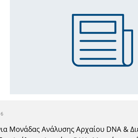
16
νια Μονάδας Ανάλυσης Αρχαίου DNA & Δι