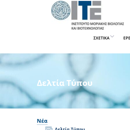
ΣΧΕΤΙΚΆ
ΈΡ
Δελτία Τύπου
Νέα
Δελτία Τύπου