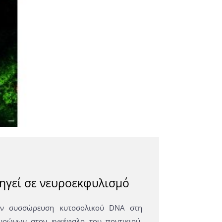
ηγεί σε νευροεκφυλισμό
ην συσσώρευση κυτοσολικού DNA στη
υρώνων στον εγκέφαλο του ποντικιού.