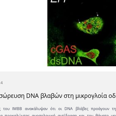
24
σώρευση DNA βλαβών στη μικρογλοία οδ
ές του ΙΜΒΒ ανακάλυψαν ότι οι DNA βλάβες προάγουν τ
ία προκαλώντας ανοσολογική αντίδραση και τον θάνατο νε