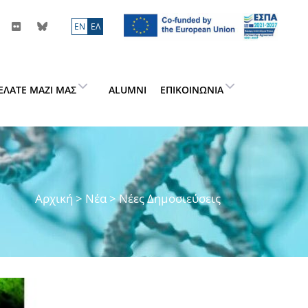
ΕN
ΕΛ
ΕΛΆΤΕ ΜΑΖΊ ΜΑΣ
ALUMNI
ΕΠΙΚΟΙΝΩΝΊΑ
Αρχική
>
Νέα
> Νέες Δημοσιεύσεις