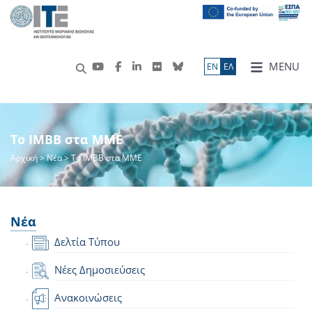
MENU
ΕN
ΕΛ
Το IMBB στα ΜΜΕ
Αρχική
>
Νέα
> Το IMBB στα ΜΜΕ
Νέα
Δελτία Τύπου
Νέες Δημοσιεύσεις
Ανακοινώσεις