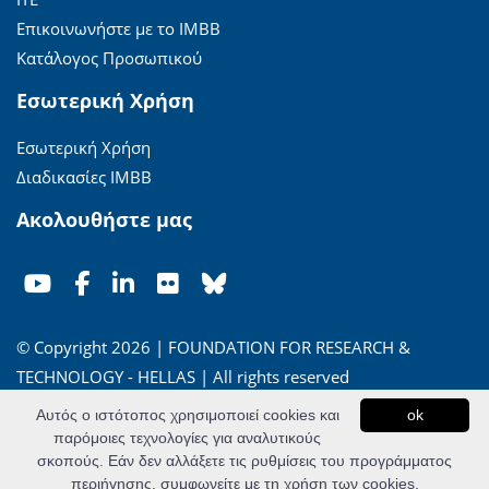
Επικοινωνήστε με το ΙΜΒΒ
Κατάλογος Προσωπικού
Εσωτερική Χρήση
Εσωτερική Χρήση
Διαδικασίες ΙΜΒΒ
Ακολουθήστε μας
© Copyright 2026 | FOUNDATION FOR RESEARCH &
TECHNOLOGY - HELLAS | All rights reserved
Αυτός ο ιστότοπος χρησιμοποιεί cookies και
ok
'Οροι Χρήσης
|
Πολιτική Απορρήτου
παρόμοιες τεχνολογίες για αναλυτικούς
σκοπούς. Εάν δεν αλλάξετε τις ρυθμίσεις του προγράμματος
Powered by
Apogee Information Systems
περιήγησης, συμφωνείτε με τη χρήση των cookies.