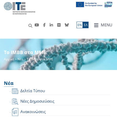
MENU
ΕN
ΕΛ
Το IMBB στα ΜΜΕ
Αρχική
>
Νέα
> Το IMBB στα ΜΜΕ
Νέα
Δελτία Τύπου
Νέες Δημοσιεύσεις
Ανακοινώσεις