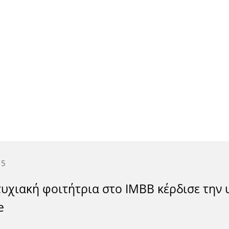
15
υχιακή φοιτήτρια στο ΙΜΒΒ κέρδισε την
e