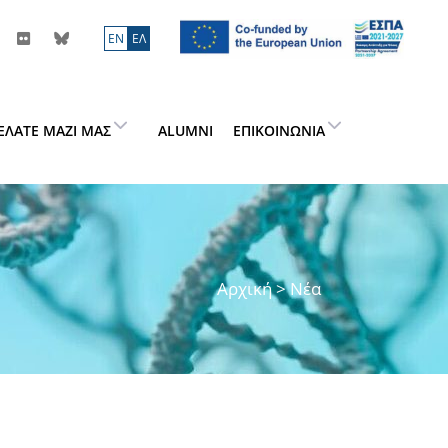
ΕN
ΕΛ
ΕΛΆΤΕ ΜΑΖΊ ΜΑΣ
ALUMNI
ΕΠΙΚΟΙΝΩΝΊΑ
Αρχική
> Νέα