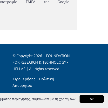
υποτροφία ΕΜΕΑ της Google
© Copyright 2026 | FOUNDATION
FOR RESEARCH & TECHNOLOGY -
HELLAS | All rights reserved
'Οροι Χρήσης
|
Πολιτική
Απορρήτου
Powered by
Apogee Information Systems
ράμματος περιήγησης, συμφωνείτε με τη χρήση των
ok