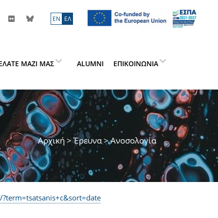
ΕN
ΕΛ
ΕΛΆΤΕ ΜΑΖΊ ΜΑΣ
ALUMNI
ΕΠΙΚΟΙΝΩΝΊΑ
Αρχική
>
Έρευνα
> Ανοσολογία
v/?term=tsatsanis+c&sort=date