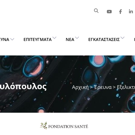
ΕΥΝΑ
ΕΠΙΤΕΎΓΜΑΤΑ
ΝΈΑ
ΕΓΚΑΤΑΣΤΆΣΕΙΣ
αυλόπουλος
Αρχική
>
Έρευνα
> Εξελικτ