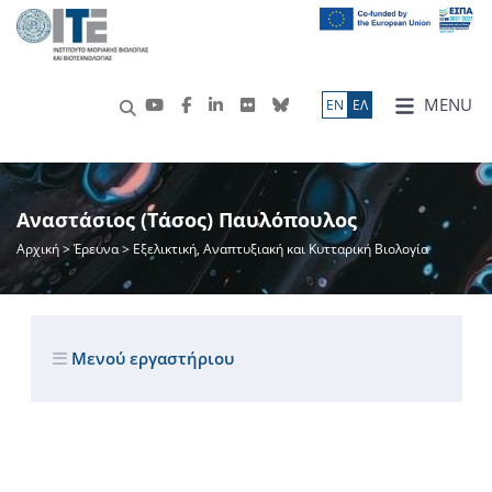
MENU
ΕN
ΕΛ
Αναστάσιος (Τάσος) Παυλόπουλος
Αρχική
>
Έρευνα
> Εξελικτική, Αναπτυξιακή και Κυτταρική Βιολογία
Μενού εργαστήριου