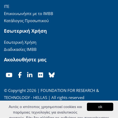
ΙΤΕ
Επικοινωνήστε με το ΙΜΒΒ
Κατάλογος Προσωπικού
Εσωτερική Χρήση
Εσωτερική Χρήση
Διαδικασίες ΙΜΒΒ
Ακολουθήστε μας
© Copyright 2026 | FOUNDATION FOR RESEARCH &
TECHNOLOGY - HELLAS | All rights reserved
Αυτός ο ιστότοπος χρησιμοποιεί cookies και
ok
'Οροι Χρήσης
|
Πολιτική Απορρήτου
παρόμοιες τεχνολογίες για αναλυτικούς
σκοπούς. Εάν δεν αλλάξετε τις ρυθμίσεις του προγράμματος