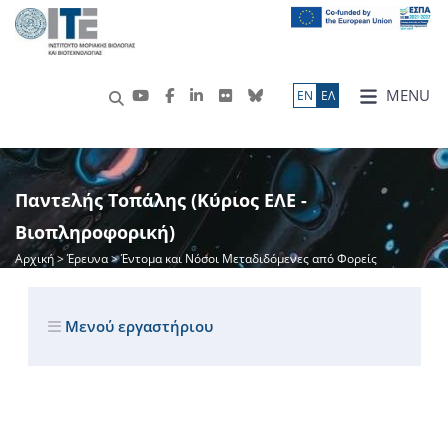
MENU
ΕN
ΕΛ
Παντελής Τοπάλης (Κύριος ΕΛΕ -
Βιοπληροφορική)
Αρχική
>
Έρευνα
> Έντομα και Νόσοι Μεταδιδόμενες από Φορείς
Μενού εργαστήριου