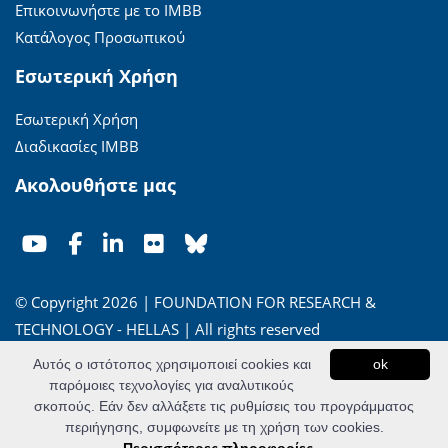
Επικοινωνήστε με το ΙΜΒΒ
Κατάλογος Προσωπικού
Εσωτερική Χρήση
Εσωτερική Χρήση
Διαδικασίες ΙΜΒΒ
Ακολουθήστε μας
© Copyright 2026 | FOUNDATION FOR RESEARCH &
TECHNOLOGY - HELLAS | All rights reserved
Αυτός ο ιστότοπος χρησιμοποιεί cookies και
ok
'Οροι Χρήσης
|
Πολιτική Απορρήτου
παρόμοιες τεχνολογίες για αναλυτικούς
σκοπούς. Εάν δεν αλλάξετε τις ρυθμίσεις του προγράμματος
Powered by
Apogee Information Systems
περιήγησης, συμφωνείτε με τη χρήση των cookies.