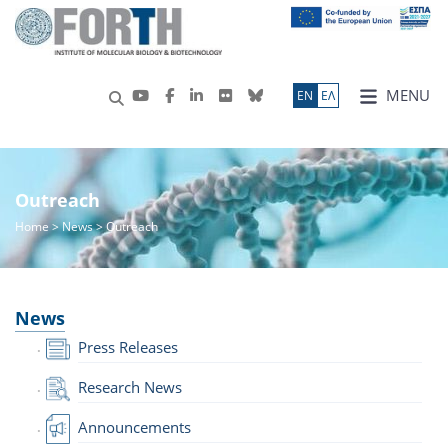
MENU
ΕN
ΕΛ
Outreach
Home
>
News
> Outreach
News
Press Releases
Research News
Announcements